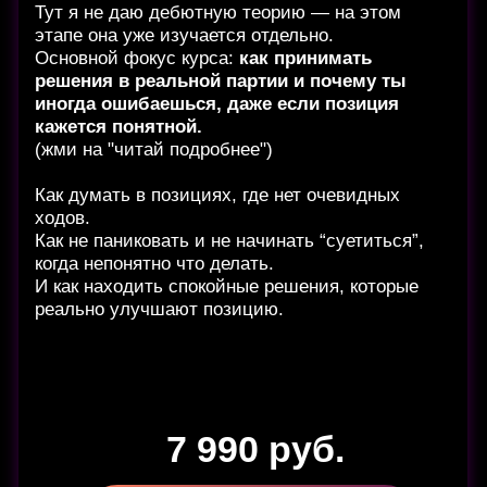
Начинаю с самых основ и дохожу до ОЧЕНЬ
глубоких материалов (которые сам
нарабатывал годами)
НЕ ИМЕЕТ ЗНАЧЕНИЯ
УРОВЕНЬ ТВОЕЙ
ИГРЫ, выступающий на турнирах игрок или
только только начинающий любитель - этот
курс подойдет любому, кто решит его
освоить.
Курс посвящен разбору: Французской и
Голландской защиты. Чтобы ты мог отвечать
НА ЛЮБОЙ ход со стороны белых. (жми на
5 990 руб.
"Читай подробнее")
Купить курс
Читай Подробнее