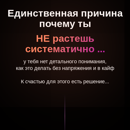
или
Повторять трюки и ловушки по
первым видео на Ютубе
(вариант с еще большим количеством
потраченных нервов)
или
Взять выжимку моего
многолетнего опыта +
добавить
самостоятельную работу
= получить САМЫЙ
результативный вариант
Курсы для Игроков