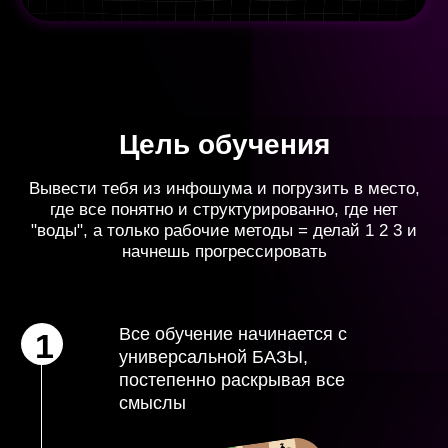
Вывести тебя из инфошума и погрузить в место,
где все понятно и структурированно, где нет
"воды", а только рабочие методы = делай 1 2 3 и
начнешь прогрессировать
Все обучение начинается с
1
универсальной БАЗЫ,
постепенно раскрывая все
смыслы
(не бойся, я все подробно
объясняю)
2
Домашняя работа
На закрепление темы. Немного,