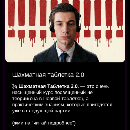
Выбирай подходящий вариант и залетай на
обучение.
(если тебе нужны несколько курсов сразу, то
покупка возможна по отдельности)
Стратегия
Позиционное понимание
🗽
Позиционное понимание
— это самый
масштабный курс, который я когда-либо
делал)