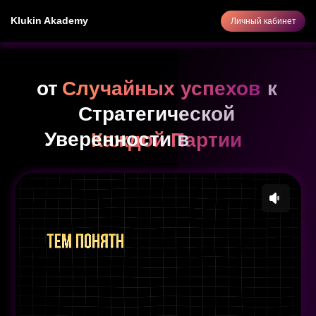
Klukin Akademy
Личный кабинет
от
Случайных успехов
Случайных успехов
к
Стратегической
Уверенности в
Каждой
Каждой Партии
Партии
Цель обучения