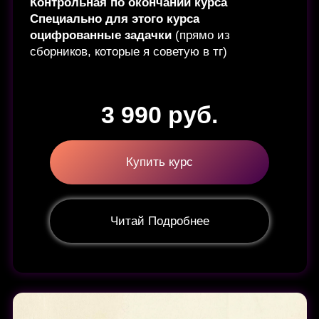
Тут я не даю дебютную теорию — на этом
этапе она уже изучается отдельно.
Основной фокус курса:
как принимать
решения в реальной партии и почему ты
иногда ошибаешься, даже если позиция
кажется понятной.
(жми на "читай подробнее")
Как думать в позициях, где нет очевидных
ходов.
Как не паниковать и не начинать “суетиться”,
когда непонятно что делать.
И как находить спокойные решения, которые
реально улучшают позицию.
7 990 руб.
Купить курс
Читай Подробнее