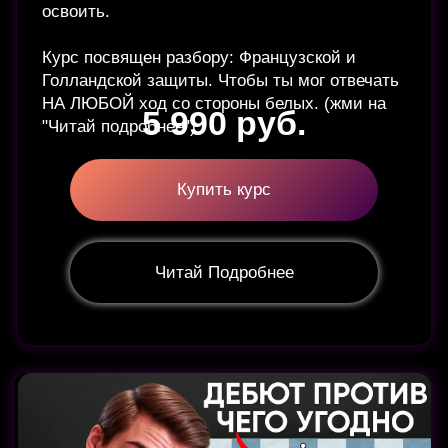
👇
Хочешь
заниматься
индивидуально?
Я обучаю уже около 7 лет и за
это время помог добиться
результатов более, чем сотне
учеников🚀
Уже 17 лет играю сам =
международный мастер 2477
ФИДЕ/около 3000 рейтинга в
популярных онлайн-контролях📈