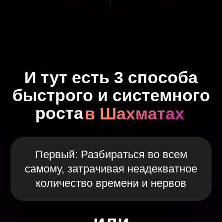
Любого Уровня
Шахматная таблетка
🗽
Что внутри курса и как он устроен:
ШАГ ЗА ШАГОМ
разбираем ключевые
принципы шахматной стратегии и тактики,
чтобы вы научились уверенно применять их
в своих партиях.
(кликай на "читай подробнее")
24 обучающих модуля