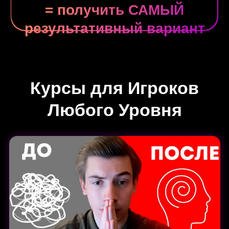
Шахматная таблетка 2.0
🗽
Шахматная Таблетка 2.0.
— это очень
насыщенный курс посвященный не
теории(она в Первой таблетке), а
практическим знаниям, которые пригодятся
уже в следующей партии.
(жми на "читай подробнее")
Курс вводит более сложные вопросы
шахматного понимания и дает представление
о том, как избежать ошибок, свойственных
более продвинутым уровням.
Рекомендуемый уровень:
Пройденная первая таблетка или рейтинг
1300+
4 490 руб.