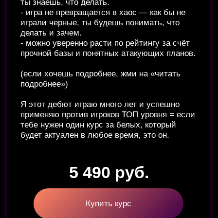
Индивидуальный предприниматель
Клюкин Кирилл Дмитриевич
ИНН 510103709744
Публичная оферта
Политика конфиденциальности