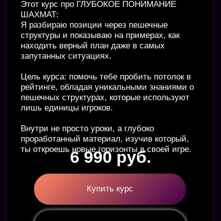
Северный Гамбит 2.0
(он же гамбит Гёринга)
🗽
Дебют, где соперник начинает
защищаться уже с первых ходов
Если тебе надоело получать скучные
позиции в дебюте — этот курс для тебя.
Здесь СРАЗУ захватываем инициативу,
жертвуем материал ради атаки и ставим
соперника в позиции, где один неточный ход
может закончить партию.
По начинке в курсе:
— понятный агрессивный репертуар
— готовые идеи против всех основных
ответов
— минимум воды
— упражнения на закрепление
(жми на "читай подробнее")
Дебют для тех, кто хочет играть остро,
быстро и неприятно для соперника.