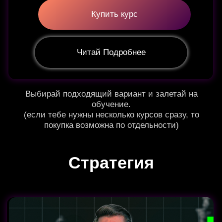
Дебют за белых
🗽
Колле и Цукерторт:
Если нужен ОДИН ДЕБЮТ ЗА БЕЛЫХ,
который будет работать стабильно и
независимо от того, что играют черные - этот
курс для тебя.
Если коротко:
- зная этот дебют, почти всегда получаешь
позицию, которая тебе знакома и в которой
ты знаешь, что делать.
- игра не превращается в хаос — как бы не
играли черные, ты будешь понимать, что
делать и зачем.
- можно уверенно раcти по рейтингу за счёт
прочной базы и понятных атакующих планов.
(если хочешь подробнее, жми на «читать
подробнее»)