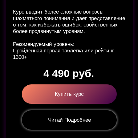
Описание к курсу настолько большое, что
лежит в отдельной ссылке, жми «читай
подробнее».
Этот курс про ГЛУБОКОЕ ПОНИМАНИЕ
ШАХМАТ:
Я разбираю позиции через пешечные
структуры и показываю на примерах, как
находить верный план даже в самых
запутанных ситуациях.
Цель курса: помочь тебе пробить потолок в
рейтинге, обладая уникальными знаниями о
пешечных структурах, которые используют
лишь единицы игроков.
Внутри не просто уроки, а глубоко
проработанный материал, изучив который,
ты откроешь новые горизонты в своей игре.
6 990 руб.
Купить курс
Читай Подробнее