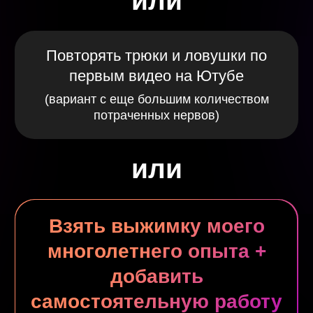
Разнообразные домашние задания к
каждому уроку
Чат курса
(там общение + есть ответы на
сложные задачки)
Контрольная по окончании курса
Специально для этого курса
оцифрованные задачки
(прямо из
сборников, которые я советую в тг)
3 990 руб.
Купить курс
Читай Подробнее