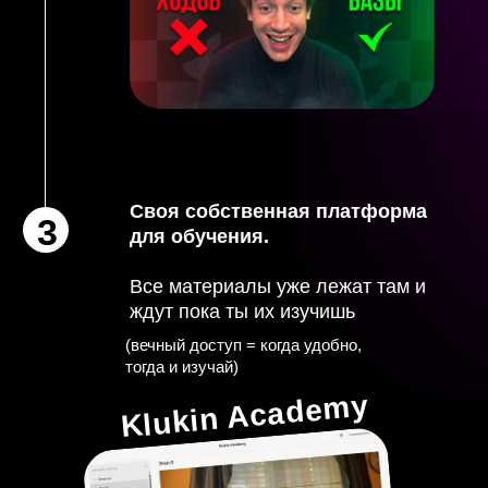
Беру сложные темы и объясняю их
простыми словами
Чтобы ты получил РЕЗУЛЬТАТ
Единственная причина
почему ты
НЕ растешь
систематично ...
у тебя нет детального понимания,
как это делать без напряжения и в кайф