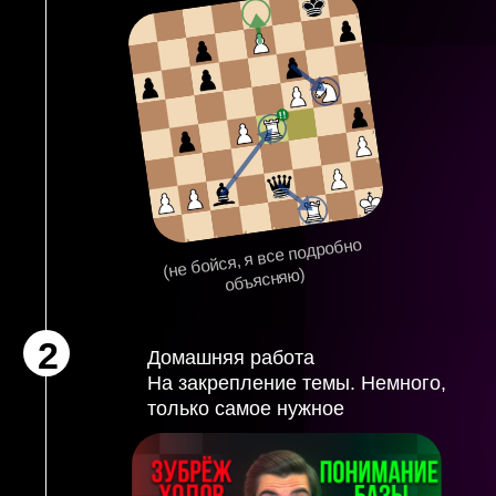
только самое нужное
Своя собственная платформа
3
для обучения.
Все материалы уже лежат там и
ждут пока ты их изучишь
(вечный доступ = когда удобно,
тогда и изучай)
Klukin Academy